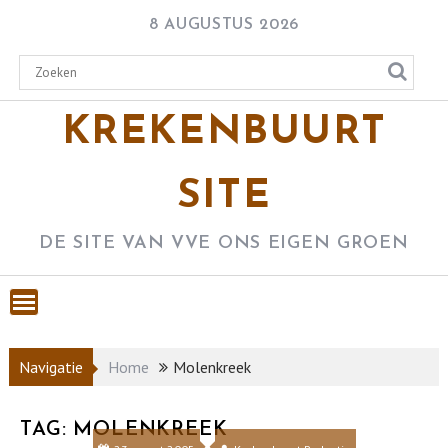
Skip
8 AUGUSTUS 2026
to
content
KREKENBUURT
SITE
DE SITE VAN VVE ONS EIGEN GROEN
Navigatie
Home
Molenkreek
TAG:
MOLENKREEK