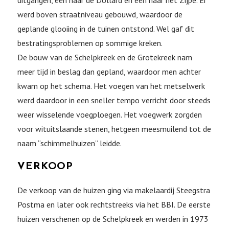
uitgangen, één naar de Dollard en één naar het Zijpe. Er
werd boven straatniveau gebouwd, waardoor de
geplande glooiing in de tuinen ontstond. Wel gaf dit
bestratingsproblemen op sommige kreken.
De bouw van de Schelpkreek en de Grotekreek nam
meer tijd in beslag dan gepland, waardoor men achter
kwam op het schema. Het voegen van het metselwerk
werd daardoor in een sneller tempo verricht door steeds
weer wisselende voegploegen. Het voegwerk zorgden
voor wituitslaande stenen, hetgeen meesmuilend tot de
naam “schimmelhuizen” leidde.
VERKOOP
De verkoop van de huizen ging via makelaardij Steegstra
Postma en later ook rechtstreeks via het BBI. De eerste
huizen verschenen op de Schelpkreek en werden in 1973