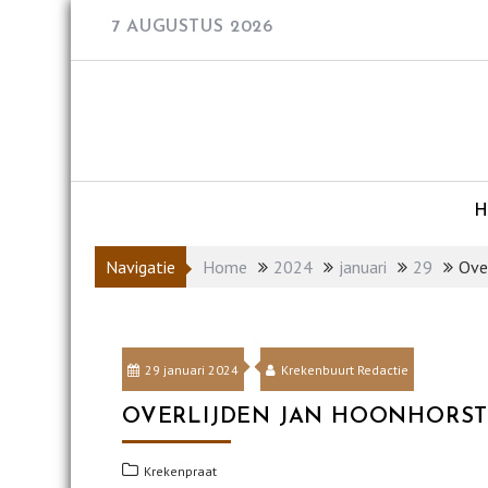
Skip
7 AUGUSTUS 2026
to
content
Navigatie
Home
2024
januari
29
Ove
29 januari 2024
Krekenbuurt Redactie
OVERLIJDEN JAN HOONHORS
Krekenpraat