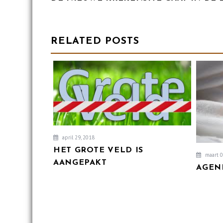
NAVIGATIE
RELATED POSTS
april 29, 2018
HET GROTE VELD IS
maart 0
AANGEPAKT
AGEN