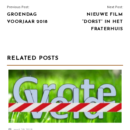
BERICHT
Previous Post:
Next Post:
GROENDAG
NIEUWE FILM
NAVIGATIE
VOORJAAR 2018
“DORST” IN HET
FRATERHUIS
RELATED POSTS
april 29, 2018