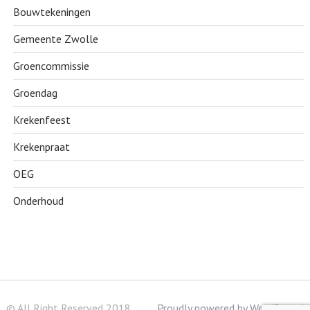
Bouwtekeningen
Gemeente Zwolle
Groencommissie
Groendag
Krekenfeest
Krekenpraat
OEG
Onderhoud
© All Right Reserved 2018
Proudly powered by WordPress
|