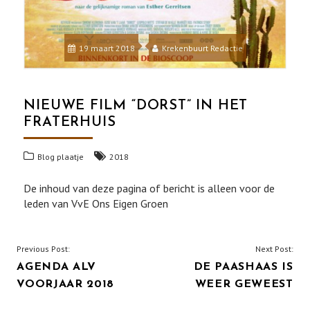
19 maart 2018
Krekenbuurt Redactie
NIEUWE FILM “DORST” IN HET
FRATERHUIS
Blog plaatje
2018
De inhoud van deze pagina of bericht is alleen voor de
leden van VvE Ons Eigen Groen
BERICHT
Previous Post:
Next Post:
AGENDA ALV
DE PAASHAAS IS
NAVIGATIE
VOORJAAR 2018
WEER GEWEEST